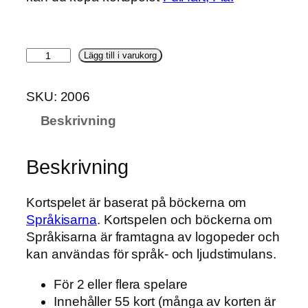
K
Lägg till i varukorg
o
c
SKU:
2006
k
Beskrivning
o
s
k
Beskrivning
a
l
Kortspelet är baserat på böckerna om
a
Språkisarna
. Kortspelen och böckerna om
s
Språkisarna är framtagna av logopeder och
–
kan användas för språk- och ljudstimulans.
k
o
För 2 eller flera spelare
r
Innehåller 55 kort (många av korten är