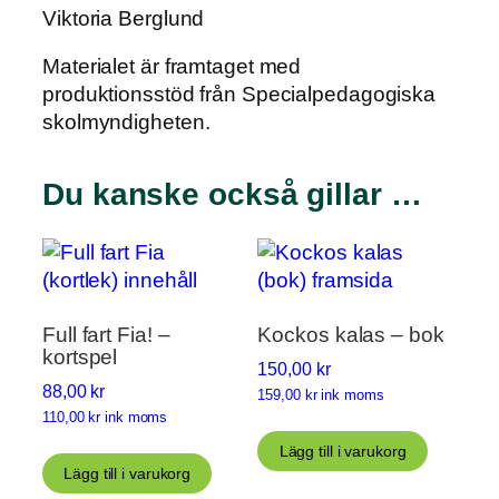
Viktoria Berglund
Materialet är framtaget med
produktionsstöd från Specialpedagogiska
skolmyndigheten.
Du kanske också gillar …
Full fart Fia! –
Kockos kalas – bok
kortspel
150,00
kr
88,00
kr
159,00
kr
ink moms
110,00
kr
ink moms
Lägg till i varukorg
Lägg till i varukorg