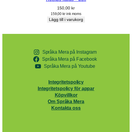
150,00
kr
159,00
kr
ink moms
Lägg till i varukorg
Språka Mera på Instagram
Språka Mera på Facebook
Språka Mera på Youtube
Integritetspolicy
Integritetspolicy för appar
Köpvillkor
Om Språka Mera
Kontakta oss