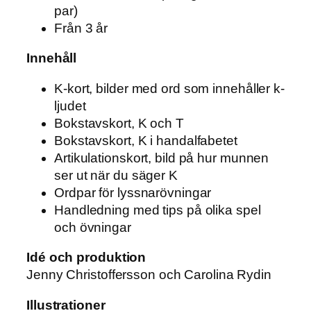
t
par)
s
Från 3 år
p
e
Innehåll
l
K-kort, bilder med ord som innehåller k-
m
ljudet
ä
Bokstavskort, K och T
n
Bokstavskort, K i handalfabetet
g
Artikulationskort, bild på hur munnen
d
ser ut när du säger K
Ordpar för lyssnarövningar
Handledning med tips på olika spel
och övningar
Idé och produktion
Jenny Christoffersson och Carolina Rydin
Illustrationer