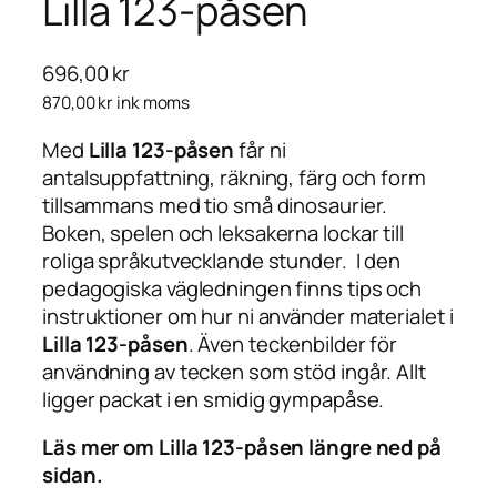
Lilla 123-påsen
696,00
kr
870,00
kr
ink moms
Med
Lilla 123-påsen
får ni
antalsuppfattning, räkning, färg och form
tillsammans med tio små dinosaurier.
Boken, spelen och leksakerna lockar till
roliga språkutvecklande stunder. I den
pedagogiska vägledningen finns tips och
instruktioner om hur ni använder materialet i
Lilla 123-påsen
. Även teckenbilder för
användning av tecken som stöd ingår. Allt
ligger packat i en smidig gympapåse.
Läs mer om Lilla 123-påsen längre ned på
sidan.