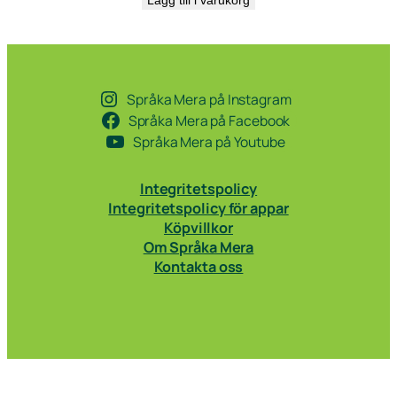
Lägg till i varukorg
Språka Mera på Instagram
Språka Mera på Facebook
Språka Mera på Youtube
Integritetspolicy
Integritetspolicy för appar
Köpvillkor
Om Språka Mera
Kontakta oss