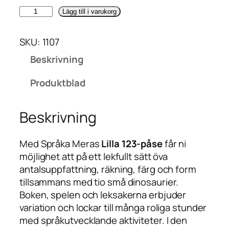
L
Lägg till i varukorg
i
l
SKU:
1107
l
Beskrivning
a
1
Produktblad
2
3
Beskrivning
-
p
å
Med Språka Meras
Lilla 123-påse
får ni
s
möjlighet att på ett lekfullt sätt öva
e
antalsuppfattning, räkning, färg och form
n
tillsammans med tio små dinosaurier.
m
Boken, spelen och leksakerna erbjuder
ä
variation och lockar till många roliga stunder
n
med språkutvecklande aktiviteter. I den
g